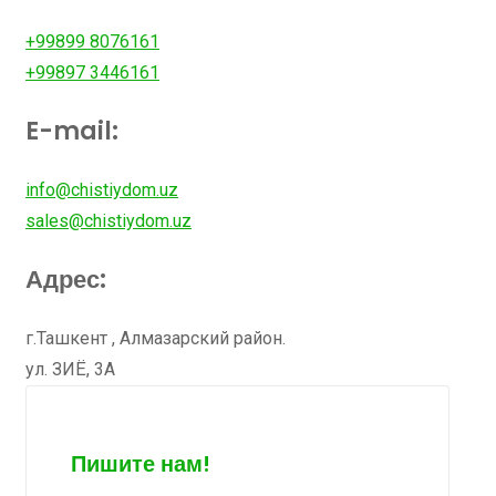
+99899 8076161
+99897 3446161
E-mail:
info@chistiydom.uz
sales@chistiydom.uz
Адрес:
г.Ташкент , Алмазарский район.
ул. ЗИЁ, 3А
Пишите нам!